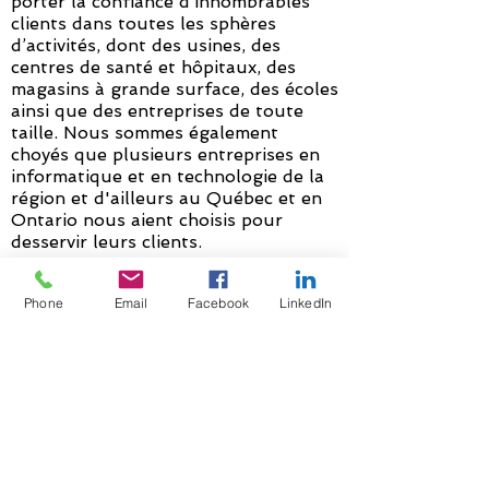
porter la confiance d’innombrables
clients dans toutes les sphères
d’activités, dont des usines, des
centres de santé et hôpitaux, des
magasins à grande surface, des écoles
ainsi que des entreprises de toute
taille. Nous sommes également
choyés que plusieurs entreprises en
informatique et en technologie de la
région et d'ailleurs au Québec et en
Ontario nous aient choisis pour
desservir leurs clients.
Les succès cumulés depuis 1994
Phone
Email
Facebook
LinkedIn
reposent sur une fondation
extrêmement solide qui devient un
tremplin vers de nouveaux sommets.
La technologie dans laquelle nous
œuvrons évolue si rapidement que
nous devons rayonner clairement et
fièrement en annonçant que nous
relèverons tous les nouveaux défis
qui se dresseront sur notre chemin.